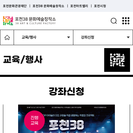
포천문화관광재단
포천38 문화예술창작소
포천아트밸리
포천시청
교육/행사
강좌신청
교육/행사
강좌신청
진행
교육