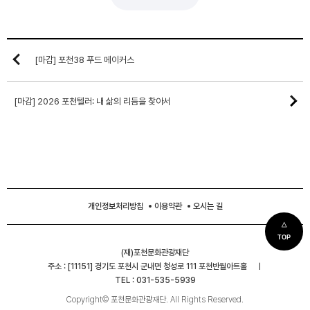
[마감] 포천38 푸드 메이커스
[마감] 2026 포천텔러: 내 삶의 리듬을 찾아서
개인정보처리방침
이용약관
오시는 길
△
TOP
(재)포천문화관광재단
주소 : [11151] 경기도 포천시 군내면 청성로 111 포천반월아트홀
ㅣ
TEL : 031-535-5939
Copyright© 포천문화관광재단. All Rights Reserved.