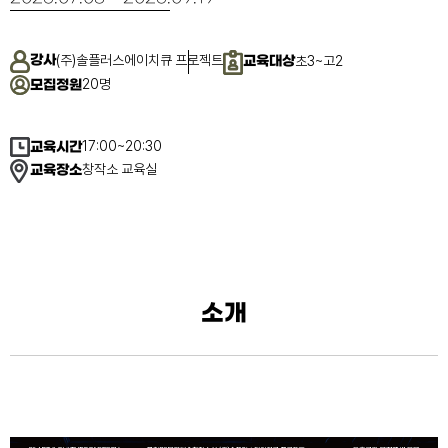
(주)솔플러스에이치큐 프로젝트
강사
초3~고2
교육대상
20명
모집정원
17:00~20:30
교육시간
창작소 교육실
교육장소
소개